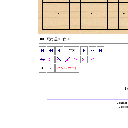
#0 死に 黒: 0, 白: 0
パス
バグレポート
+
-
[
Contact 
Copyri