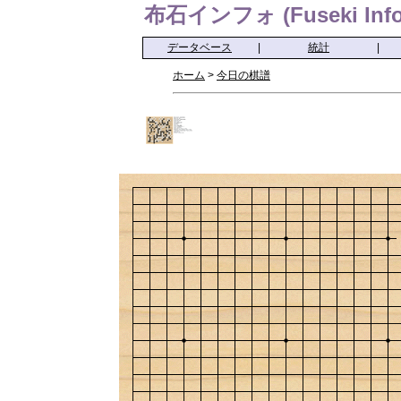
布石インフォ (Fuseki Info
データベース
|
統計
|
ホーム
>
今日の棋譜