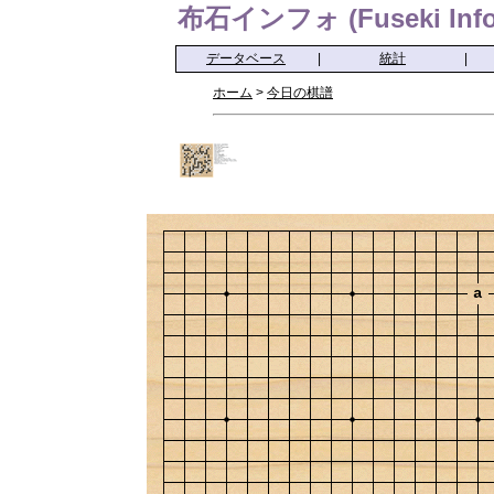
布石インフォ (Fuseki Info
データベース
|
統計
|
ホーム
>
今日の棋譜
a