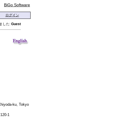
BiGo Software
ログイン
ました:
Guest
Chiyoda-ku, Tokyo
.120-1