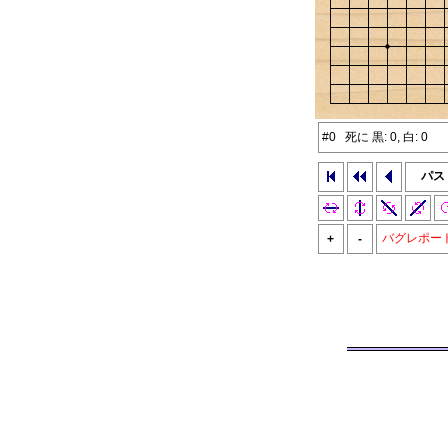
#0 死に 黒: 0, 白: 0
パス
バグレポー
+
-