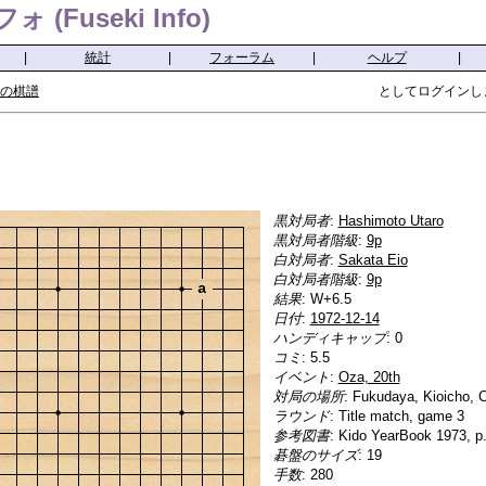
(Fuseki Info)
|
統計
|
フォーラム
|
ヘルプ
|
の棋譜
としてログインし
黒対局者
:
Hashimoto Utaro
黒対局者階級
:
9p
白対局者
:
Sakata Eio
白対局者階級
:
9p
a
結果
: W+6.5
日付
:
1972-12-14
ハンディキャップ
: 0
コミ
: 5.5
イベント
:
Oza, 20th
対局の場所
: Fukudaya, Kioicho, 
ラウンド
: Title match, game 3
参考図書
: Kido YearBook 1973, p
碁盤のサイズ
: 19
手数
: 280