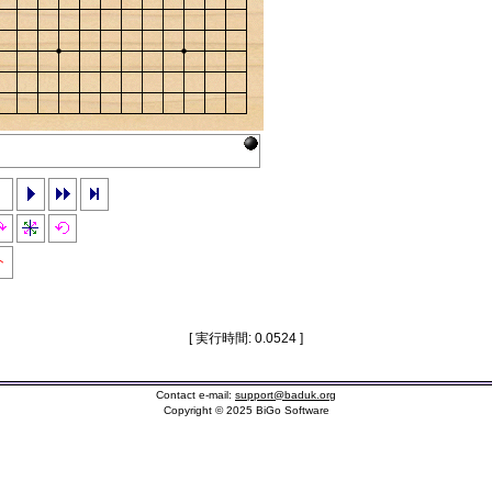
ト
[ 実行時間: 0.0524 ]
Contact e-mail:
support@baduk.org
Copyright © 2025 BiGo Software