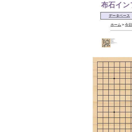
布石インフォ 
データベース
ホーム
>
今日