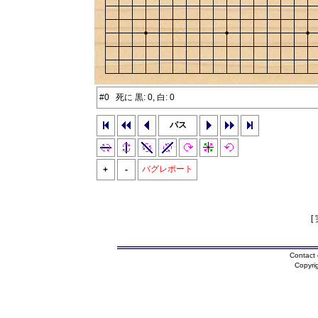
#0 死に 黒: 0, 白: 0
パス
バグレポート
+
-
[
Contact 
Copyri