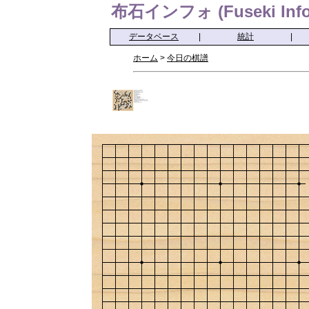
布石インフォ (Fuseki Info
データベース
|
統計
|
ホーム
>
今日の棋譜