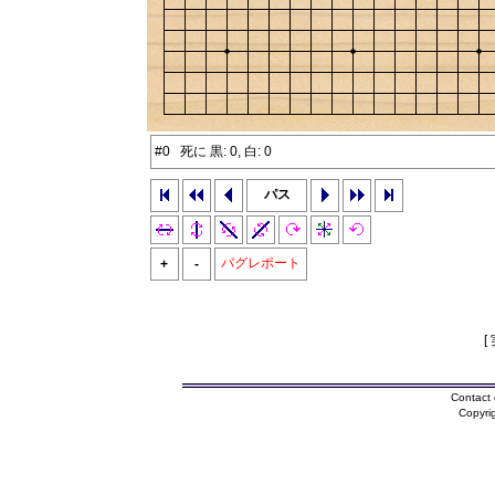
#0 死に 黒: 0, 白: 0
パス
バグレポート
+
-
[
Contact 
Copyri