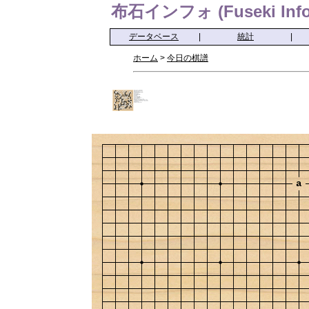
布石インフォ (Fuseki Info
データベース
|
統計
|
ホーム
>
今日の棋譜
a