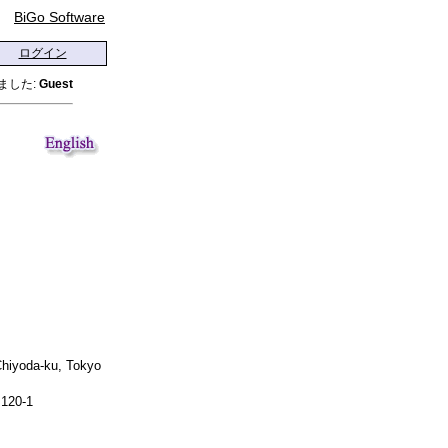
BiGo Software
ログイン
ました:
Guest
Chiyoda-ku, Tokyo
.120-1