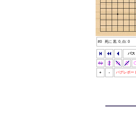
#0 死に 黒: 0, 白: 0
パス
バグレポー
+
-