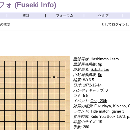
(Fuseki Info)
|
統計
|
フォーラム
|
ヘルプ
|
の棋譜
としてログインし
黒対局者
:
Hashimoto Utaro
黒対局者階級
:
9p
白対局者
:
Sakata Eio
白対局者階級
:
9p
a
結果
: W+6.5
日付
:
1972-12-14
ハンディキャップ
: 0
コミ
: 5.5
イベント
:
Oza, 20th
対局の場所
: Fukudaya, Kioicho, 
ラウンド
: Title match, game 3
参考図書
: Kido YearBook 1973, p
碁盤のサイズ
: 19
手数
: 280