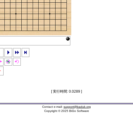
ト
[ 実行時間: 0.0289 ]
Contact e-mail:
support@baduk.org
Copyright © 2025 BiGo Software