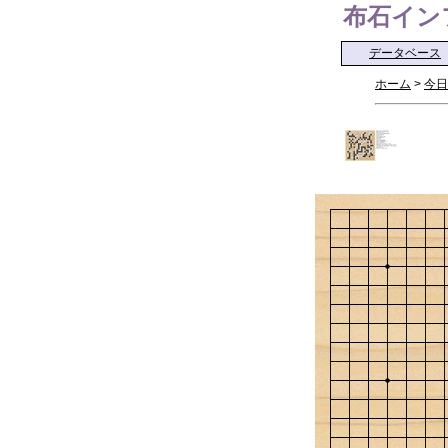
布石インフォ 
データベース
ホーム
>
今日