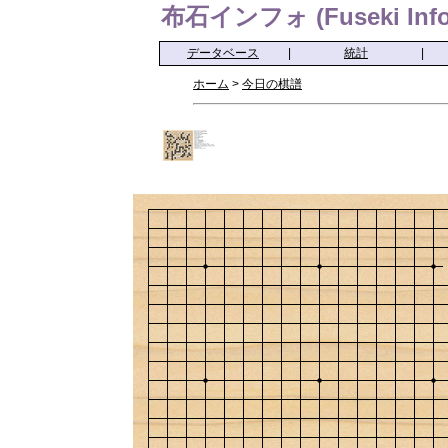
布石インフォ (Fuseki Info
データベース
|
統計
|
ホーム
>
今日の棋譜