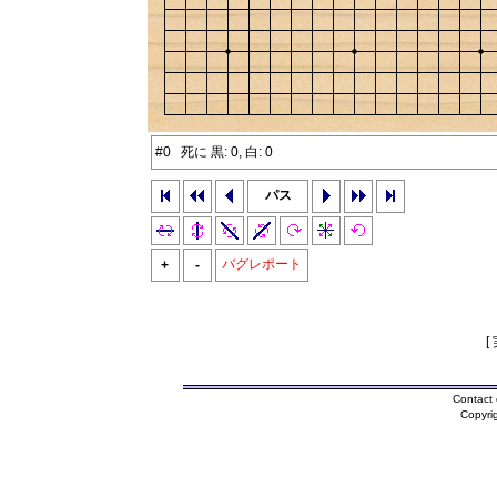
#0 死に 黒: 0, 白: 0
パス
バグレポート
+
-
[
Contact 
Copyri