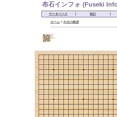
布石インフォ (Fuseki Info
データベース
|
統計
|
ホーム
>
今日の棋譜