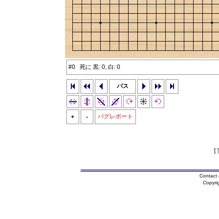
#0 死に 黒: 0, 白: 0
パス
バグレポート
+
-
[
Contact 
Copyri