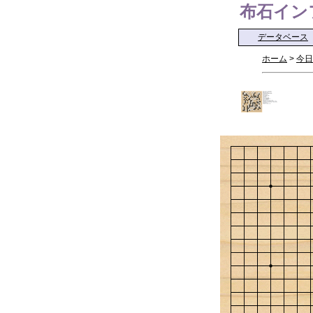
布石インフォ 
データベース
ホーム
>
今日