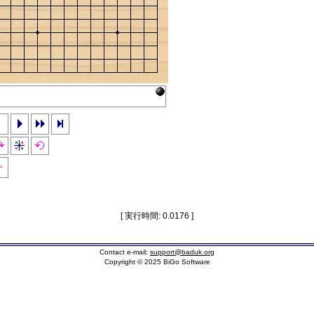
ト
[ 実行時間: 0.0176 ]
Contact e-mail:
support@baduk.org
Copyright © 2025 BiGo Software