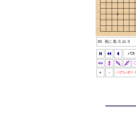
#0 死に 黒: 0, 白: 0
パス
バグレポー
+
-