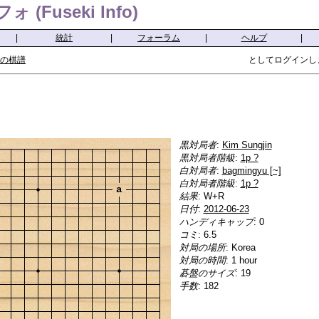
(Fuseki Info)
|
統計
|
フォーラム
|
ヘルプ
|
の棋譜
としてログインし
黒対局者
:
Kim Sungjin
黒対局者階級
:
1p ?
白対局者
:
bagmingyu [~]
白対局者階級
:
1p ?
a
結果
: W+R
日付
:
2012-06-23
ハンディキャップ
: 0
コミ
: 6.5
対局の場所
: Korea
対局の時間
: 1 hour
碁盤のサイズ
: 19
手数
: 182