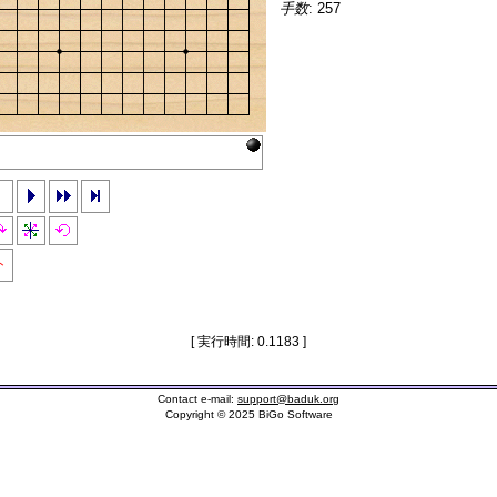
手数
: 257
ト
[ 実行時間: 0.1183 ]
Contact e-mail:
support@baduk.org
Copyright © 2025 BiGo Software