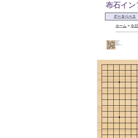
布石インフォ 
データベース
ホーム
>
今日