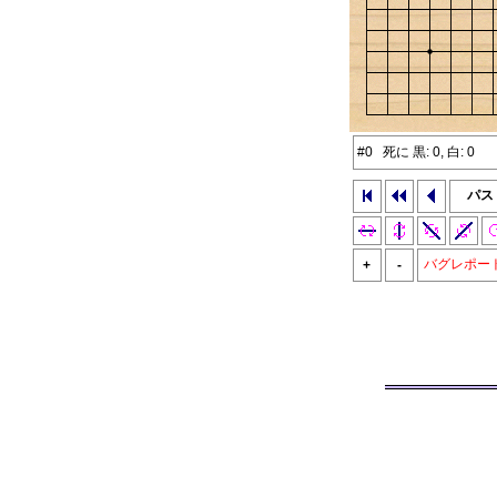
#0 死に 黒: 0, 白: 0
パス
バグレポー
+
-