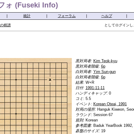
(Fuseki Info)
|
統計
|
フォーラム
|
ヘルプ
|
の棋譜
としてログインし
黒対局者
:
Kim Teok-kyu
黒対局者階級
:
6p
白対局者
:
Yim Sun-gun
白対局者階級
:
6p
a
結果
: W+R
日付
:
1991-11-11
ハンディキャップ
: 0
コミ
: 5.5
イベント
:
Korean Oteai, 1991
対局の場所
: Hanguk Kiweon, Seo
ラウンド
: Session 67
規則
: Korean
参考図書
: Baduk YearBook 1992, 
碁盤のサイズ
: 19