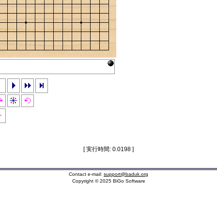
ト
[ 実行時間: 0.0198 ]
Contact e-mail:
support@baduk.org
Copyright © 2025 BiGo Software