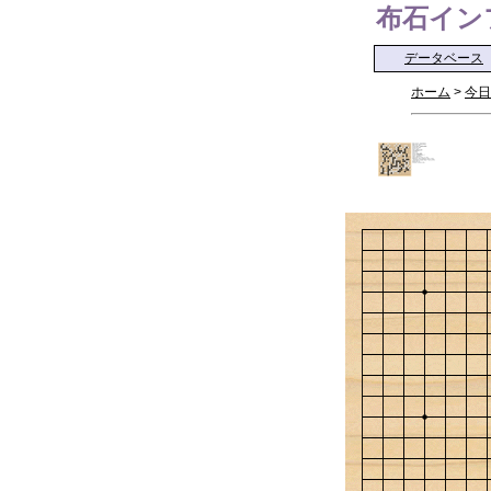
布石インフォ 
データベース
ホーム
>
今日