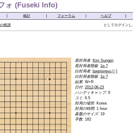
(Fuseki Info)
|
統計
|
フォーラム
|
ヘルプ
|
の棋譜
としてログインし
黒対局者
:
Kim Sungjin
黒対局者階級
:
1p ?
白対局者
:
bagmingyu [~]
白対局者階級
:
1p ?
a
結果
: W+R
日付
:
2012-06-23
ハンディキャップ
: 0
コミ
: 6.5
対局の場所
: Korea
対局の時間
: 1 hour
碁盤のサイズ
: 19
手数
: 182