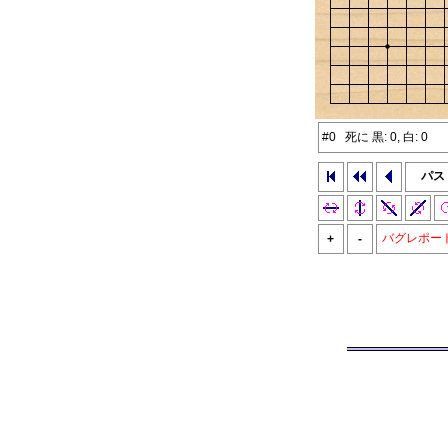
#0 死に 黒: 0, 白: 0
パス
バグレポー
+
-