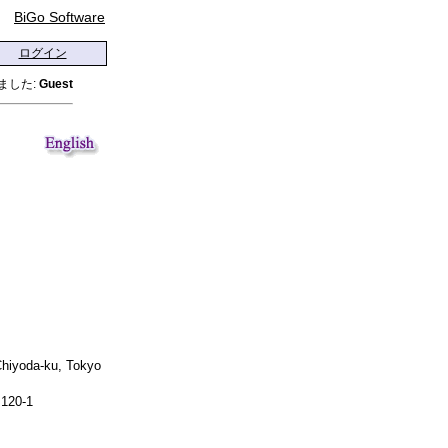
BiGo Software
ログイン
ました:
Guest
Chiyoda-ku, Tokyo
.120-1