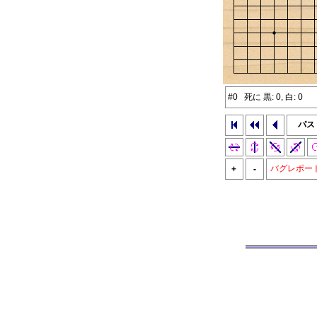
#0 死に 黒: 0, 白: 0
パス
バグレポー
+
-