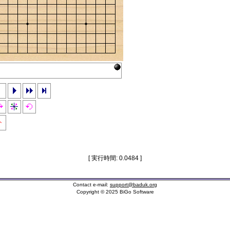
ト
[ 実行時間: 0.0484 ]
Contact e-mail:
support@baduk.org
Copyright © 2025 BiGo Software