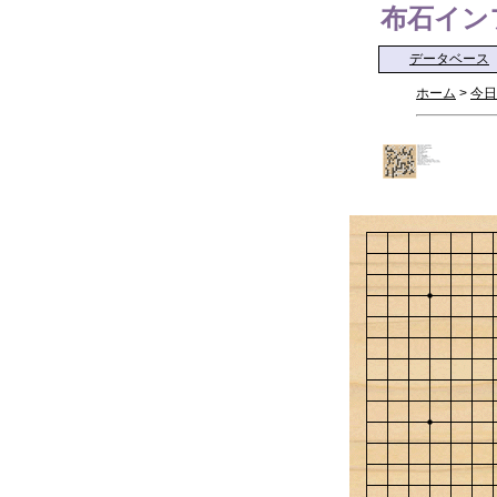
布石インフォ 
データベース
ホーム
>
今日