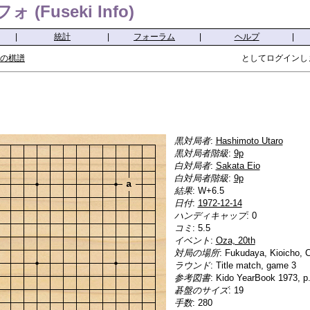
(Fuseki Info)
|
統計
|
フォーラム
|
ヘルプ
|
の棋譜
としてログインし
黒対局者
:
Hashimoto Utaro
黒対局者階級
:
9p
白対局者
:
Sakata Eio
白対局者階級
:
9p
a
結果
: W+6.5
日付
:
1972-12-14
ハンディキャップ
: 0
コミ
: 5.5
イベント
:
Oza, 20th
対局の場所
: Fukudaya, Kioicho, 
ラウンド
: Title match, game 3
参考図書
: Kido YearBook 1973, p
碁盤のサイズ
: 19
手数
: 280