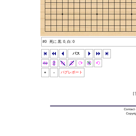
#0 死に 黒: 0, 白: 0
パス
バグレポート
+
-
[
Contact 
Copyri