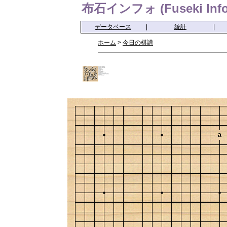
布石インフォ (Fuseki Info
データベース
|
統計
|
ホーム
>
今日の棋譜
a