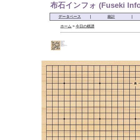
布石インフォ (Fuseki Info
データベース
|
統計
|
ホーム
>
今日の棋譜
a