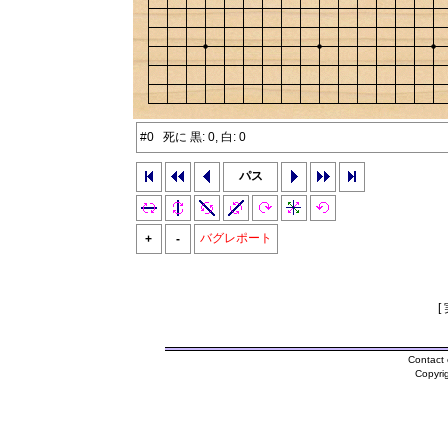
#0 死に 黒: 0, 白: 0
パス
バグレポート
+
-
[
Contact 
Copyri