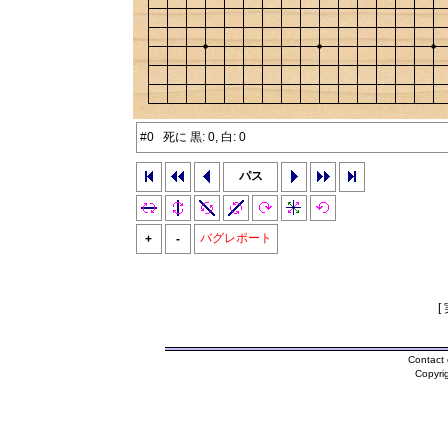
#0 死に 黒: 0, 白: 0
パス
バグレポート
+
-
[
Contact 
Copyri