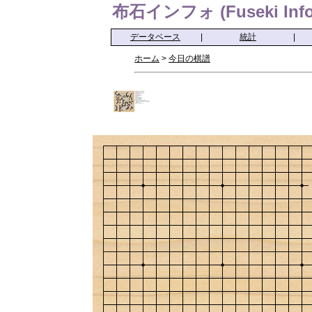
布石インフォ (Fuseki Info
データベース
|
統計
|
ホーム
>
今日の棋譜