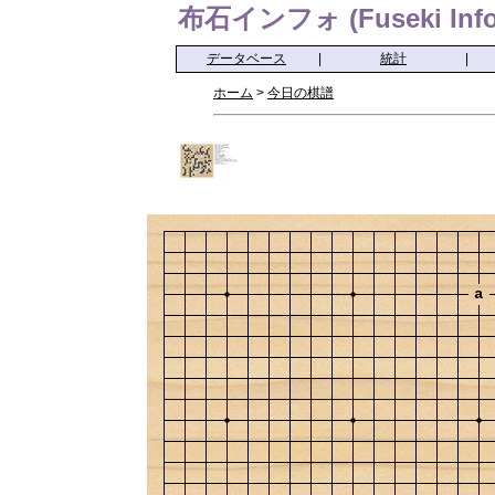
布石インフォ (Fuseki Info
データベース
|
統計
|
ホーム
>
今日の棋譜
a