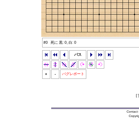
#0 死に 黒: 0, 白: 0
パス
バグレポート
+
-
[
Contact 
Copyri