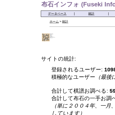
布石インフォ (Fuseki Info
データベース
|
統計
|
ホーム
>
統計
サイトの統計:
登録されるユーザー:
109
積極的なユーザー
（最後
合計して棋譜お調べる:
5
合計して布石の一手お調
（単に２００４年、一月
しています）