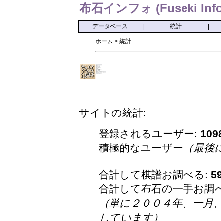
布石インフォ (Fuseki Info
データベース
|
統計
|
ホーム
>
統計
サイトの統計:
登録されるユーザー:
109
積極的なユーザー
（最後
合計して棋譜お調べる:
5
合計して布石の一手お調
（単に２００４年、一月
しています）