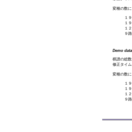
変種の数に
１９
１９
１２
９路
Demo data
棋譜の総数
修正タイム:
変種の数に
１９
１９
１２
９路