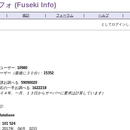
(Fuseki Info)
|
統計
|
フォーラム
|
ヘルプ
|
としてログインし
ユーザー:
10980
ーザー
（最後に３０分）
:
15352
譜お調べる:
59090020
石の一手お調べる:
1622218
０４年、一月、１３日からサーバーに要求は計算しています）
計:
atabase
:
101 524
 2017年、04月、02日