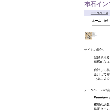
布石インフォ 
データベース
ホーム
>
統計
サイトの統計:
登録される
積極的なユ
合計して棋
合計して布
（単に２０
データベースの統
Premium d
棋譜の総数
修正タイム: