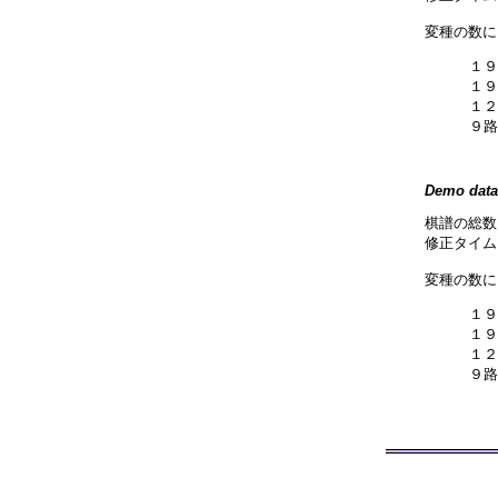
変種の数に
１９
１９
１２
９路
Demo data
棋譜の総数
修正タイム:
変種の数に
１９
１９
１２
９路