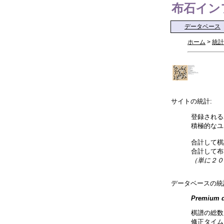
布石インフォ 
データベース
ホーム
>
統計
サイトの統計:
登録される
積極的なユ
合計して棋
合計して布
（単に２０
データベースの統
Premium d
棋譜の総数
修正タイム: