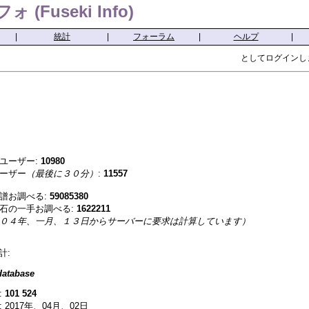
(Fuseki Info)
|
統計
|
フォーラム
|
ヘルプ
|
としてログインし
ユーザー:
10980
ーザー
（最後に３０分）
:
11557
譜お調べる:
59085380
石の一手お調べる:
1622211
０４年、一月、１３日からサーバーに要求は計算しています）
計:
atabase
:
101 524
 2017年、04月、02日