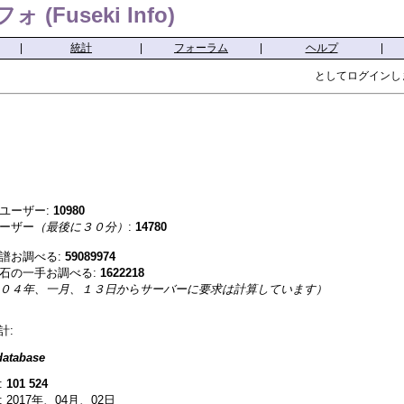
(Fuseki Info)
|
統計
|
フォーラム
|
ヘルプ
|
としてログインし
ユーザー:
10980
ーザー
（最後に３０分）
:
14780
譜お調べる:
59089974
石の一手お調べる:
1622218
０４年、一月、１３日からサーバーに要求は計算しています）
計:
atabase
:
101 524
 2017年、04月、02日