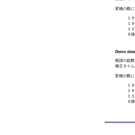
変種の数に
１９
１９
１２
９路
Demo data
棋譜の総数
修正タイム:
変種の数に
１９
１９
１２
９路