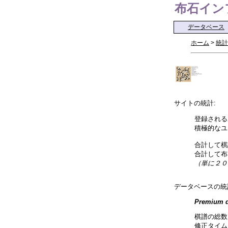
布石インフォ 
データベース
ホーム
>
統計
サイトの統計:
登録される
積極的なユ
合計して棋
合計して布
（単に２０
データベースの統
Premium d
棋譜の総数
修正タイム: