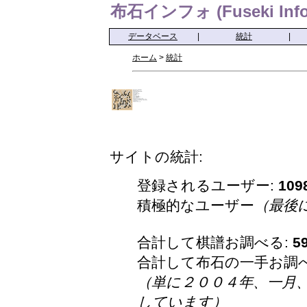
布石インフォ (Fuseki Info
データベース
|
統計
|
ホーム
>
統計
サイトの統計:
登録されるユーザー:
109
積極的なユーザー
（最後
合計して棋譜お調べる:
5
合計して布石の一手お調
（単に２００４年、一月
しています）