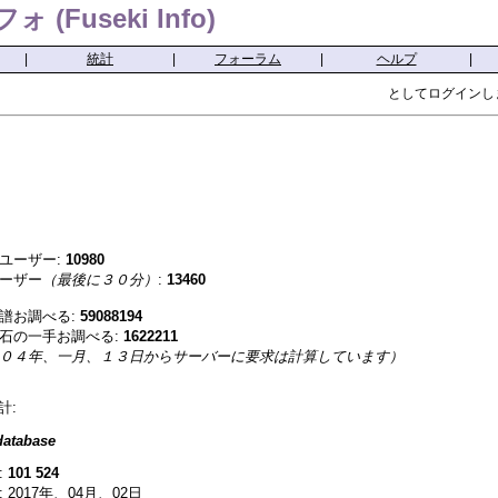
(Fuseki Info)
|
統計
|
フォーラム
|
ヘルプ
|
としてログインし
ユーザー:
10980
ーザー
（最後に３０分）
:
13460
譜お調べる:
59088194
石の一手お調べる:
1622211
０４年、一月、１３日からサーバーに要求は計算しています）
計:
atabase
:
101 524
 2017年、04月、02日