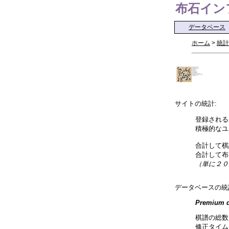
布石インフォ 
データベース
ホーム
>
統計
サイトの統計:
登録される
積極的なユ
合計して棋
合計して布
（単に２０
データベースの統
Premium d
棋譜の総数
修正タイム: