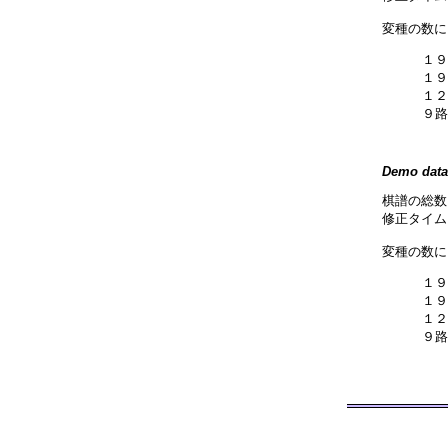
変種の数に
１９
１９
１２
９路
Demo data
棋譜の総数
修正タイム:
変種の数に
１９
１９
１２
９路