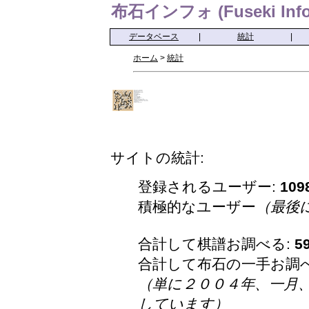
布石インフォ (Fuseki Info
データベース
|
統計
|
ホーム
>
統計
サイトの統計:
登録されるユーザー:
109
積極的なユーザー
（最後
合計して棋譜お調べる:
5
合計して布石の一手お調
（単に２００４年、一月
しています）