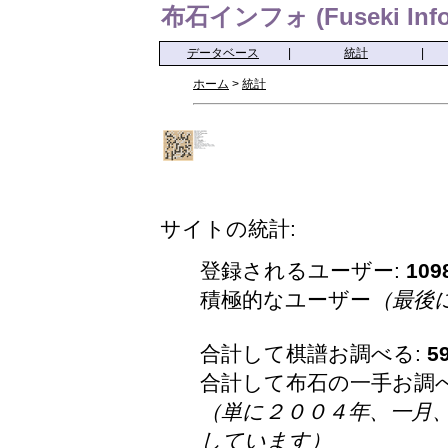
布石インフォ (Fuseki Info
データベース
|
統計
|
ホーム
>
統計
サイトの統計:
登録されるユーザー:
109
積極的なユーザー
（最後
合計して棋譜お調べる:
5
合計して布石の一手お調
（単に２００４年、一月
しています）