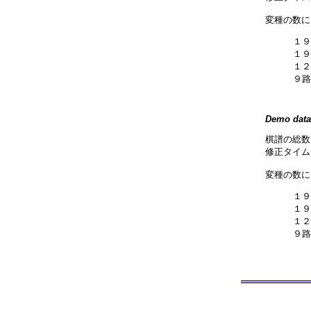
変種の数に
１９
１９
１２
９路
Demo data
棋譜の総数
修正タイム:
変種の数に
１９
１９
１２
９路