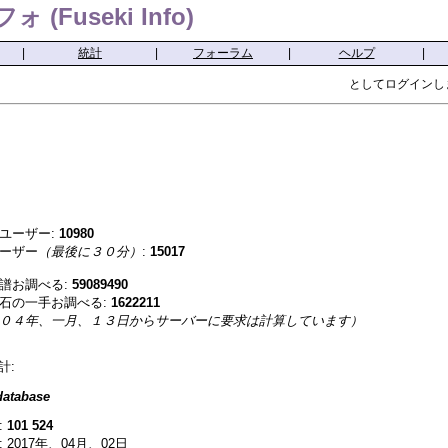
(Fuseki Info)
|
統計
|
フォーラム
|
ヘルプ
|
としてログインし
ユーザー:
10980
ーザー
（最後に３０分）
:
15017
譜お調べる:
59089490
石の一手お調べる:
1622211
０４年、一月、１３日からサーバーに要求は計算しています）
計:
atabase
:
101 524
 2017年、04月、02日