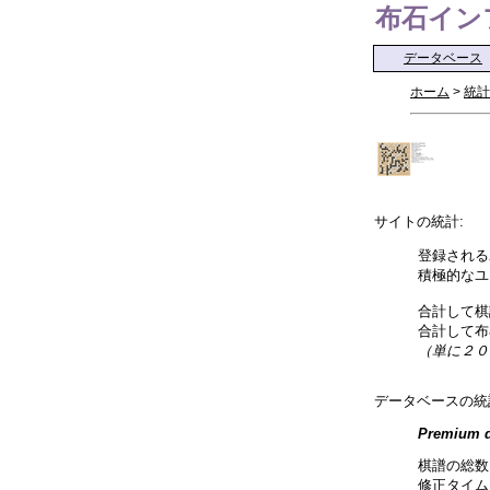
布石インフォ 
データベース
ホーム
>
統計
サイトの統計:
登録される
積極的なユ
合計して棋
合計して布
（単に２０
データベースの統
Premium d
棋譜の総数
修正タイム: