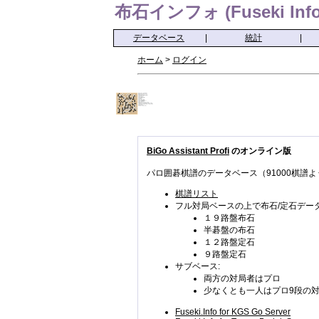
布石インフォ (Fuseki Info
データベース
|
統計
|
ホーム
>
ログイン
BiGo Assistant Profi
のオンライン版
パロ囲碁棋譜のデータベース（91000棋譜よ
棋譜リスト
フル対局ベースの上で布石/定石データ
１９路盤布石
半碁盤の布石
１２路盤定石
９路盤定石
サブベース:
両方の対局者はプロ
少なくとも一人はプロ9段の
Fuseki.Info for KGS Go Server