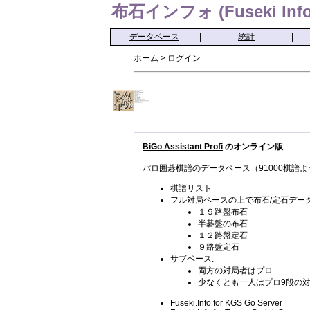
布石インフォ (Fuseki Info
データベース
|
統計
|
ホーム
>
ログイン
BiGo Assistant Profi
のオンライン版
パロ囲碁棋譜のデータベース（91000棋譜よ
棋譜リスト
フル対局ベースの上で布石/定石データ
１９路盤布石
半碁盤の布石
１２路盤定石
９路盤定石
サブベース:
両方の対局者はプロ
少なくとも一人はプロ9段の
Fuseki.Info for KGS Go Server