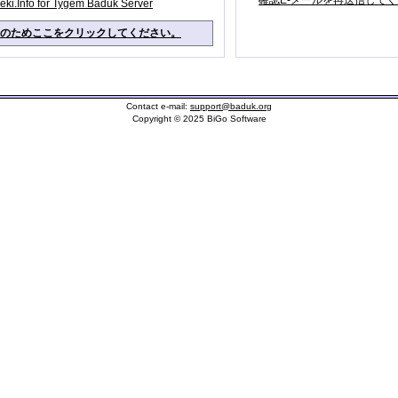
確認E-メールを再送信して
eki.Info for Tygem Baduk Server
のためここをクリックしてください。
Contact e-mail:
support@baduk.org
Copyright © 2025 BiGo Software