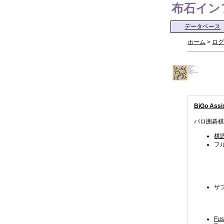
布石インフォ 
データベース
ホーム
>
ログ
BiGo Assis
パロ囲碁棋
棋
フ
サ
Fus