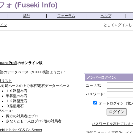
(Fuseki Info)
|
統計
|
フォーラム
|
ヘルプ
|
イン
としてログインし
tant Profi
のオンライン版
譜のデータベース（91000棋譜ように）:
メンバーログイン:
譜リスト
ユーザ名:
ル対局ベースの上で布石/定石データーベース:
１９路盤布石
パスワード:
半碁盤の布石
１２路盤定石
オートログイン（覚
９路盤定石
ブベース:
両方の対局者はプロ
少なくとも一人はプロ9段の対局者
パスワードを忘れてしま
eki.Info for KGS Go Server