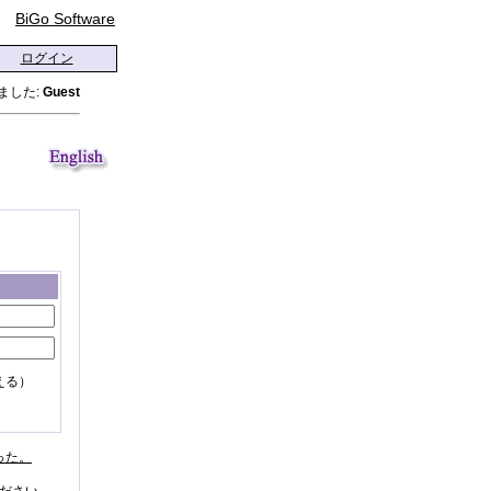
BiGo Software
ログイン
ました:
Guest
える）
った。