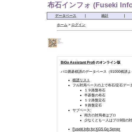
布石インフォ (Fuseki Info
データベース
|
統計
|
ホーム
>
ログイン
BiGo Assistant Profi
のオンライン版
パロ囲碁棋譜のデータベース（91000棋譜よ
棋譜リスト
フル対局ベースの上で布石/定石データ
１９路盤布石
半碁盤の布石
１２路盤定石
９路盤定石
サブベース:
両方の対局者はプロ
少なくとも一人はプロ9段の
Fuseki.Info for KGS Go Server