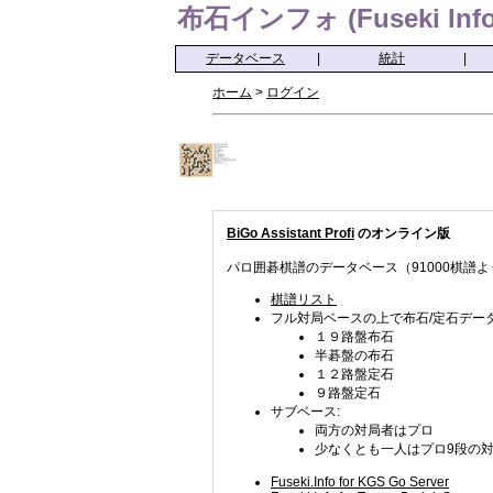
布石インフォ (Fuseki Info
データベース
|
統計
|
ホーム
>
ログイン
BiGo Assistant Profi
のオンライン版
パロ囲碁棋譜のデータベース（91000棋譜よ
棋譜リスト
フル対局ベースの上で布石/定石データ
１９路盤布石
半碁盤の布石
１２路盤定石
９路盤定石
サブベース:
両方の対局者はプロ
少なくとも一人はプロ9段の
Fuseki.Info for KGS Go Server