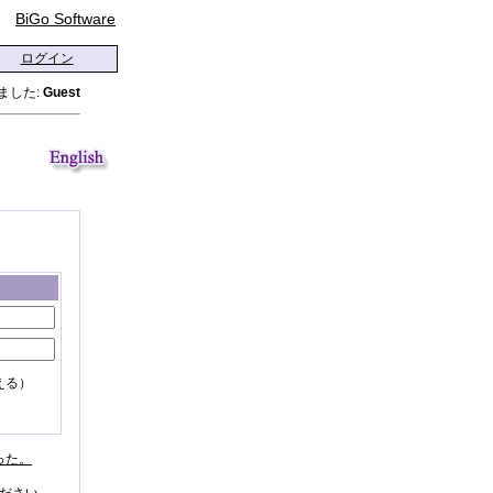
BiGo Software
ログイン
ました:
Guest
える）
った。