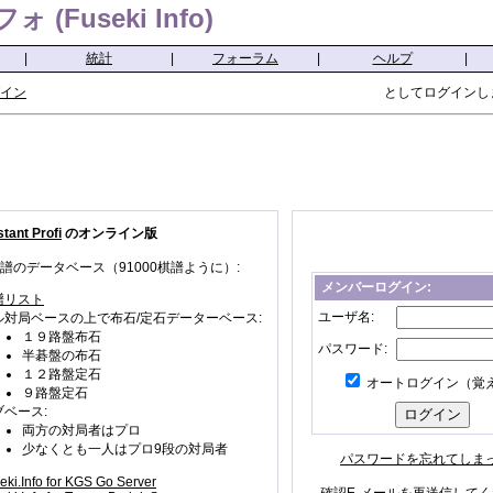
(Fuseki Info)
|
統計
|
フォーラム
|
ヘルプ
|
イン
としてログインし
tant Profi
のオンライン版
譜のデータベース（91000棋譜ように）:
メンバーログイン:
譜リスト
ユーザ名:
ル対局ベースの上で布石/定石データーベース:
１９路盤布石
パスワード:
半碁盤の布石
１２路盤定石
オートログイン（覚
９路盤定石
ブベース:
両方の対局者はプロ
少なくとも一人はプロ9段の対局者
パスワードを忘れてしま
eki.Info for KGS Go Server