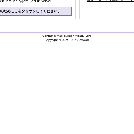
確認E-メールを再送信して
eki.Info for Tygem Baduk Server
のためここをクリックしてください。
Contact e-mail:
support@baduk.org
Copyright © 2025 BiGo Software