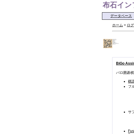
布石インフォ 
データベース
ホーム
>
ログ
BiGo Assis
パロ囲碁棋
棋
フ
サ
Fus