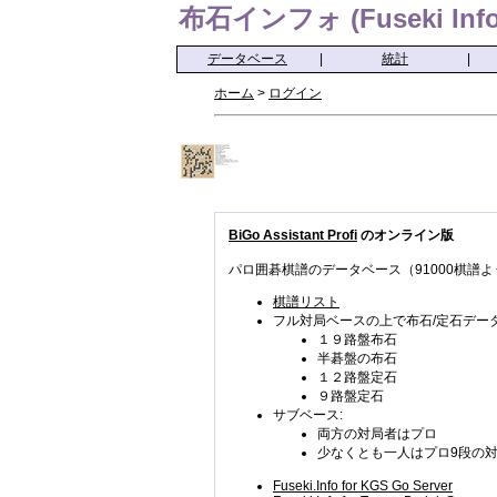
布石インフォ (Fuseki Info
データベース
|
統計
|
ホーム
>
ログイン
BiGo Assistant Profi
のオンライン版
パロ囲碁棋譜のデータベース（91000棋譜よ
棋譜リスト
フル対局ベースの上で布石/定石データ
１９路盤布石
半碁盤の布石
１２路盤定石
９路盤定石
サブベース:
両方の対局者はプロ
少なくとも一人はプロ9段の
Fuseki.Info for KGS Go Server