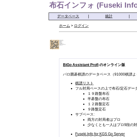
布石インフォ (Fuseki Info
データベース
|
統計
|
ホーム
>
ログイン
BiGo Assistant Profi
のオンライン版
パロ囲碁棋譜のデータベース（91000棋譜よ
棋譜リスト
フル対局ベースの上で布石/定石データ
１９路盤布石
半碁盤の布石
１２路盤定石
９路盤定石
サブベース:
両方の対局者はプロ
少なくとも一人はプロ9段の
Fuseki.Info for KGS Go Server