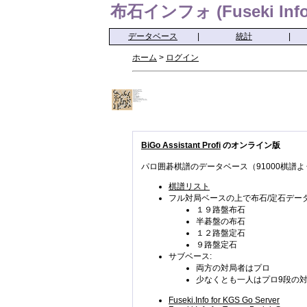
布石インフォ (Fuseki Info
データベース
|
統計
|
ホーム
>
ログイン
BiGo Assistant Profi
のオンライン版
パロ囲碁棋譜のデータベース（91000棋譜よ
棋譜リスト
フル対局ベースの上で布石/定石データ
１９路盤布石
半碁盤の布石
１２路盤定石
９路盤定石
サブベース:
両方の対局者はプロ
少なくとも一人はプロ9段の
Fuseki.Info for KGS Go Server