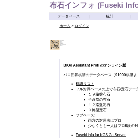
布石インフォ (Fuseki Info
データベース
|
統計
|
ホーム
>
ログイン
BiGo Assistant Profi
のオンライン版
パロ囲碁棋譜のデータベース（91000棋譜よ
棋譜リスト
フル対局ベースの上で布石/定石データ
１９路盤布石
半碁盤の布石
１２路盤定石
９路盤定石
サブベース:
両方の対局者はプロ
少なくとも一人はプロ9段の
Fuseki.Info for KGS Go Server