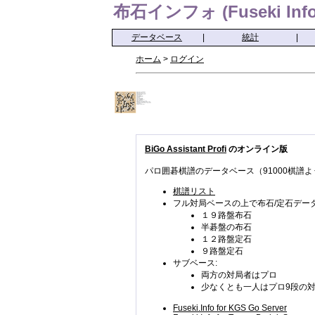
布石インフォ (Fuseki Info
データベース
|
統計
|
ホーム
>
ログイン
BiGo Assistant Profi
のオンライン版
パロ囲碁棋譜のデータベース（91000棋譜よ
棋譜リスト
フル対局ベースの上で布石/定石データ
１９路盤布石
半碁盤の布石
１２路盤定石
９路盤定石
サブベース:
両方の対局者はプロ
少なくとも一人はプロ9段の
Fuseki.Info for KGS Go Server