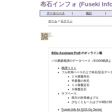
布石インフォ (Fuseki Info
データベース
|
統計
|
ホーム
>
ログイン
BiGo Assistant Profi
のオンライン版
パロ囲碁棋譜のデータベース（91000棋譜よ
棋譜リスト
フル対局ベースの上で布石/定石データ
１９路盤布石
半碁盤の布石
１２路盤定石
９路盤定石
サブベース:
両方の対局者はプロ
少なくとも一人はプロ9段の
Fuseki.Info for KGS Go Server