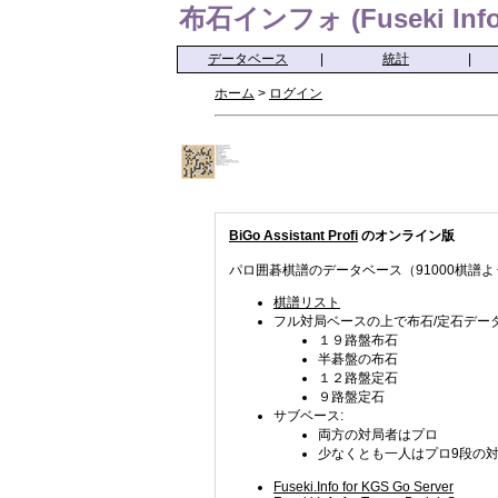
布石インフォ (Fuseki Info
データベース
|
統計
|
ホーム
>
ログイン
BiGo Assistant Profi
のオンライン版
パロ囲碁棋譜のデータベース（91000棋譜よ
棋譜リスト
フル対局ベースの上で布石/定石データ
１９路盤布石
半碁盤の布石
１２路盤定石
９路盤定石
サブベース:
両方の対局者はプロ
少なくとも一人はプロ9段の
Fuseki.Info for KGS Go Server