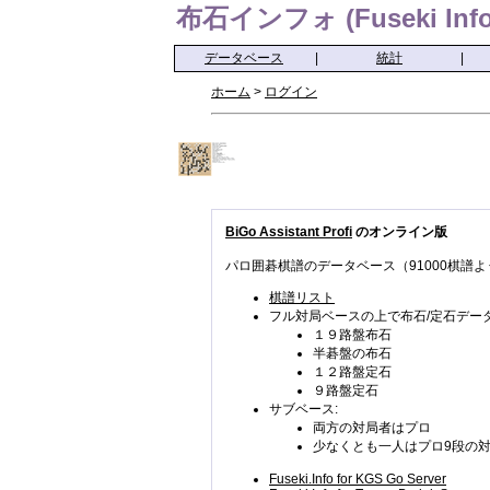
布石インフォ (Fuseki Info
データベース
|
統計
|
ホーム
>
ログイン
BiGo Assistant Profi
のオンライン版
パロ囲碁棋譜のデータベース（91000棋譜よ
棋譜リスト
フル対局ベースの上で布石/定石データ
１９路盤布石
半碁盤の布石
１２路盤定石
９路盤定石
サブベース:
両方の対局者はプロ
少なくとも一人はプロ9段の
Fuseki.Info for KGS Go Server