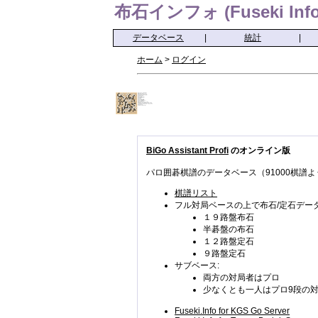
布石インフォ (Fuseki Info
データベース
|
統計
|
ホーム
>
ログイン
BiGo Assistant Profi
のオンライン版
パロ囲碁棋譜のデータベース（91000棋譜よ
棋譜リスト
フル対局ベースの上で布石/定石データ
１９路盤布石
半碁盤の布石
１２路盤定石
９路盤定石
サブベース:
両方の対局者はプロ
少なくとも一人はプロ9段の
Fuseki.Info for KGS Go Server