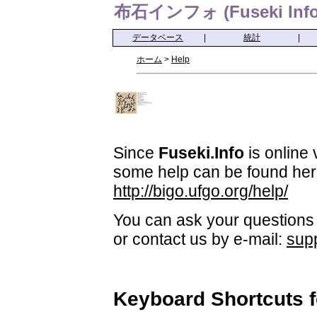
布石インフォ (Fuseki Info
データベース
|
統計
|
ホーム
>
Help
Since
Fuseki.Info
is online 
some help can be found her
http://bigo.ufgo.org/help/
You can ask your questions 
or contact us by e-mail:
sup
Keyboard Shortcuts 