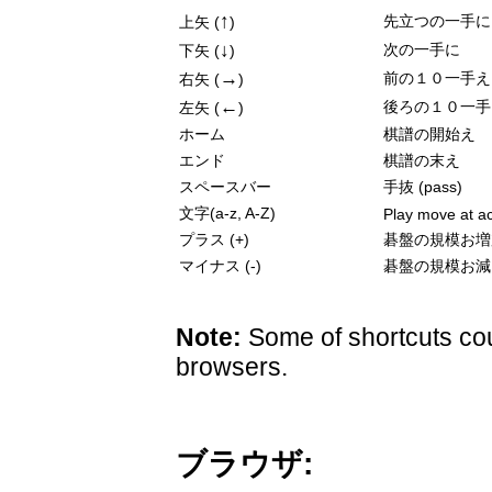
↑
先立つの一手に
上矢 (
)
↓
次の一手に
下矢 (
)
→
前の１０一手え
右矢 (
)
←
後ろの１０一手
左矢 (
)
ホーム
棋譜の開始え
エンド
棋譜の末え
スペースバー
手抜 (pass)
文字(a-z, A-Z)
Play move at ac
プラス (+)
碁盤の規模お増
マイナス (-)
碁盤の規模お減
Note:
Some of shortcuts cou
browsers.
ブラウザ: