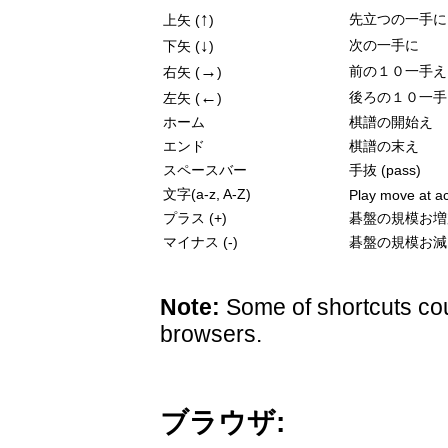
↑
先立つの一手に
上矢 (
)
↓
次の一手に
下矢 (
)
→
前の１０一手え
右矢 (
)
←
後ろの１０一手
左矢 (
)
ホーム
棋譜の開始え
エンド
棋譜の末え
スペースバー
手抜 (pass)
文字(a-z, A-Z)
Play move at ac
プラス (+)
碁盤の規模お増
マイナス (-)
碁盤の規模お減
Note:
Some of shortcuts cou
browsers.
ブラウザ: