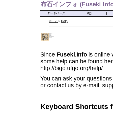
布石インフォ (Fuseki Info
データベース
|
統計
|
ホーム
>
Help
Since
Fuseki.Info
is online 
some help can be found her
http://bigo.ufgo.org/help/
You can ask your questions 
or contact us by e-mail:
sup
Keyboard Shortcuts 