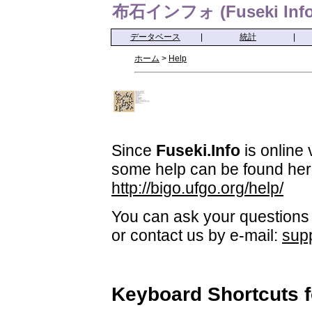
布石インフォ (Fuseki Info
データベース
|
統計
|
ホーム
>
Help
Since
Fuseki.Info
is online 
some help can be found her
http://bigo.ufgo.org/help/
You can ask your questions 
or contact us by e-mail:
sup
Keyboard Shortcuts 