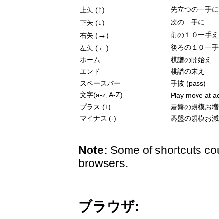
↑
先立つの一手に
上矢 (
)
↓
次の一手に
下矢 (
)
→
前の１０一手え
右矢 (
)
←
後ろの１０一手
左矢 (
)
ホーム
棋譜の開始え
エンド
棋譜の末え
スペースバー
手抜 (pass)
文字(a-z, A-Z)
Play move at ac
プラス (+)
碁盤の規模お増
マイナス (-)
碁盤の規模お減
Note:
Some of shortcuts cou
browsers.
ブラウザ: