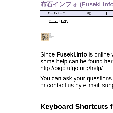
布石インフォ (Fuseki Info
データベース
|
統計
|
ホーム
>
Help
Since
Fuseki.Info
is online 
some help can be found her
http://bigo.ufgo.org/help/
You can ask your questions 
or contact us by e-mail:
sup
Keyboard Shortcuts 