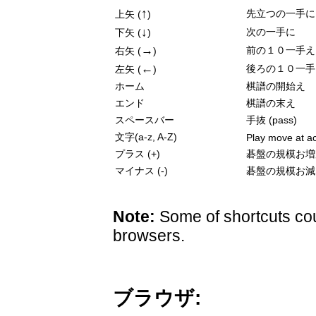
↑
先立つの一手に
上矢 (
)
↓
次の一手に
下矢 (
)
→
前の１０一手え
右矢 (
)
←
後ろの１０一手
左矢 (
)
ホーム
棋譜の開始え
エンド
棋譜の末え
スペースバー
手抜 (pass)
文字(a-z, A-Z)
Play move at ac
プラス (+)
碁盤の規模お増
マイナス (-)
碁盤の規模お減
Note:
Some of shortcuts cou
browsers.
ブラウザ: