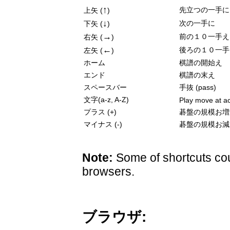
↑
先立つの一手に
上矢 (
)
↓
次の一手に
下矢 (
)
→
前の１０一手え
右矢 (
)
←
後ろの１０一手
左矢 (
)
ホーム
棋譜の開始え
エンド
棋譜の末え
スペースバー
手抜 (pass)
文字(a-z, A-Z)
Play move at ac
プラス (+)
碁盤の規模お増
マイナス (-)
碁盤の規模お減
Note:
Some of shortcuts cou
browsers.
ブラウザ: