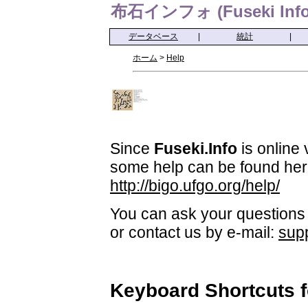
布石インフォ (Fuseki Info
データベース
|
統計
|
ホーム
>
Help
Since
Fuseki.Info
is online 
some help can be found her
http://bigo.ufgo.org/help/
You can ask your questions 
or contact us by e-mail:
sup
Keyboard Shortcuts 