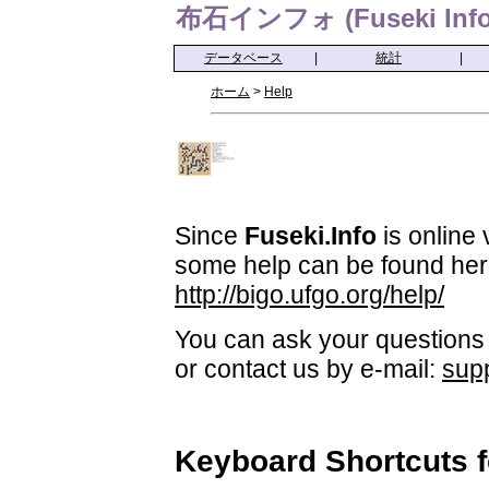
布石インフォ (Fuseki Info
データベース
|
統計
|
ホーム
>
Help
Since
Fuseki.Info
is online 
some help can be found her
http://bigo.ufgo.org/help/
You can ask your questions 
or contact us by e-mail:
sup
Keyboard Shortcuts 