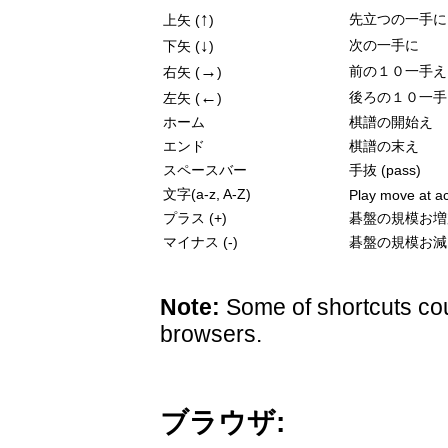
↑
先立つの一手に
上矢 (
)
↓
次の一手に
下矢 (
)
→
前の１０一手え
右矢 (
)
←
後ろの１０一手
左矢 (
)
ホーム
棋譜の開始え
エンド
棋譜の末え
スペースバー
手抜 (pass)
文字(a-z, A-Z)
Play move at ac
プラス (+)
碁盤の規模お増
マイナス (-)
碁盤の規模お減
Note:
Some of shortcuts cou
browsers.
ブラウザ: