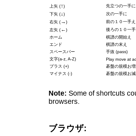
↑
先立つの一手に
上矢 (
)
↓
次の一手に
下矢 (
)
→
前の１０一手え
右矢 (
)
←
後ろの１０一手
左矢 (
)
ホーム
棋譜の開始え
エンド
棋譜の末え
スペースバー
手抜 (pass)
文字(a-z, A-Z)
Play move at ac
プラス (+)
碁盤の規模お増
マイナス (-)
碁盤の規模お減
Note:
Some of shortcuts cou
browsers.
ブラウザ: