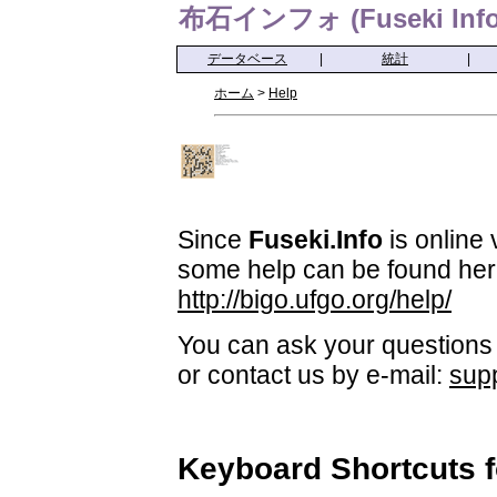
布石インフォ (Fuseki Info
データベース
|
統計
|
ホーム
>
Help
Since
Fuseki.Info
is online 
some help can be found her
http://bigo.ufgo.org/help/
You can ask your questions 
or contact us by e-mail:
sup
Keyboard Shortcuts 