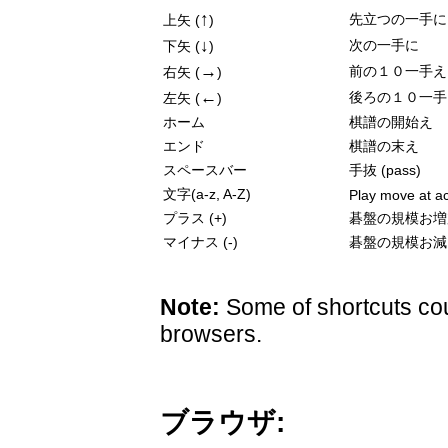
↑
先立つの一手に
上矢 (
)
↓
次の一手に
下矢 (
)
→
前の１０一手え
右矢 (
)
←
後ろの１０一手
左矢 (
)
ホーム
棋譜の開始え
エンド
棋譜の末え
スペースバー
手抜 (pass)
文字(a-z, A-Z)
Play move at ac
プラス (+)
碁盤の規模お増
マイナス (-)
碁盤の規模お減
Note:
Some of shortcuts cou
browsers.
ブラウザ: