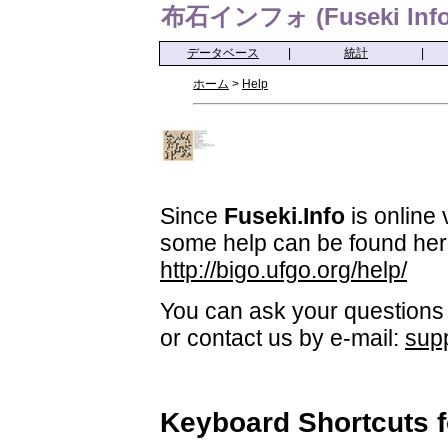
布石インフォ (Fuseki Info
データベース
|
統計
|
ホーム
>
Help
Since
Fuseki.Info
is online 
some help can be found her
http://bigo.ufgo.org/help/
You can ask your questions 
or contact us by e-mail:
sup
Keyboard Shortcuts 