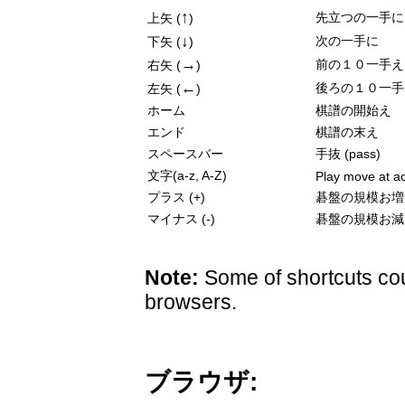
↑
先立つの一手に
上矢 (
)
↓
次の一手に
下矢 (
)
→
前の１０一手え
右矢 (
)
←
後ろの１０一手
左矢 (
)
ホーム
棋譜の開始え
エンド
棋譜の末え
スペースバー
手抜 (pass)
文字(a-z, A-Z)
Play move at ac
プラス (+)
碁盤の規模お増
マイナス (-)
碁盤の規模お減
Note:
Some of shortcuts cou
browsers.
ブラウザ: