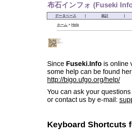
布石インフォ (Fuseki Info
データベース
|
統計
|
ホーム
>
Help
Since
Fuseki.Info
is online 
some help can be found her
http://bigo.ufgo.org/help/
You can ask your questions 
or contact us by e-mail:
sup
Keyboard Shortcuts 